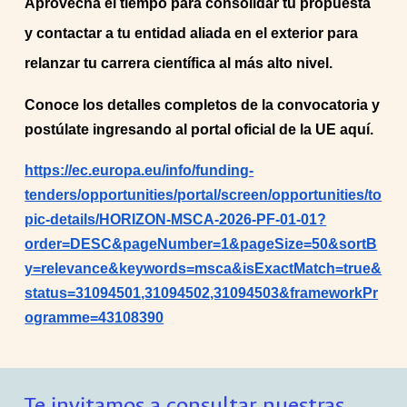
Aprovecha el tiempo para consolidar tu propuesta
y contactar a tu entidad aliada en el exterior para
relanzar tu carrera científica al más alto nivel.
Conoce los detalles completos de la convocatoria y
postúlate ingresando al portal oficial de la UE aquí.
https://ec.europa.eu/info/funding-
tenders/opportunities/portal/screen/opportunities/to
pic-details/HORIZON-MSCA-2026-PF-01-01?
order=DESC&pageNumber=1&pageSize=50&sortB
y=relevance&keywords=msca&isExactMatch=true&
status=31094501,31094502,31094503&frameworkPr
ogramme=43108390
Te invitamos a consultar nuestras