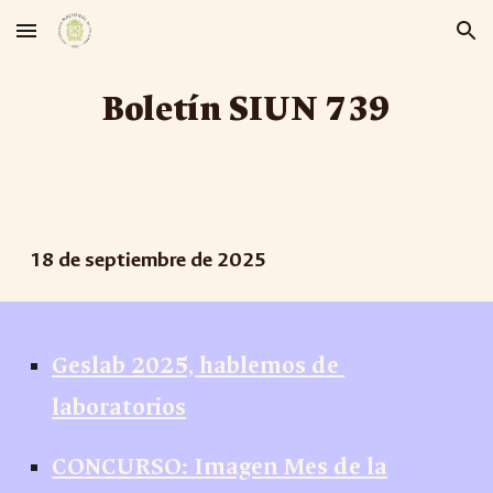
Skip to main content
Skip to navigation
Boletín SIUN 7
3
9
1
8
de
septiembre
de 2025
Geslab 2025, hablemos de
laboratorios
CONCURSO: Imagen Mes de la