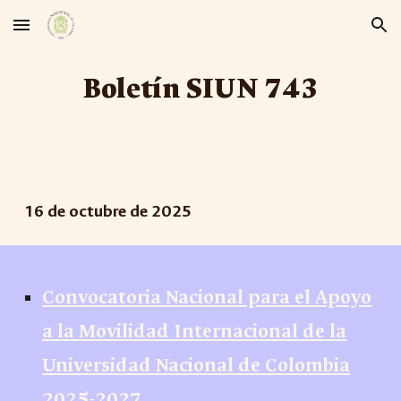
Skip to main content
Skip to navigation
Boletín SIUN 7
4
3
16
de
octubre
de 2025
Convocatoria Nacional para el Apoyo
a la Movilidad Internacional de la
Universidad Nacional de Colombia
2025-2027