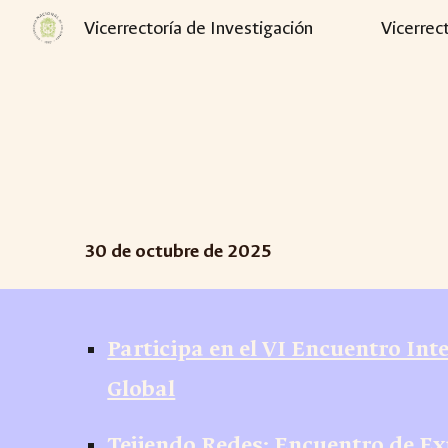
Vicerrectoría de Investigación
Vicerrec
Sk
30
de
octubre
de 2025
Participa en el VI Encuentro In
Global
Tejiendo Redes: Encuentro de Ex