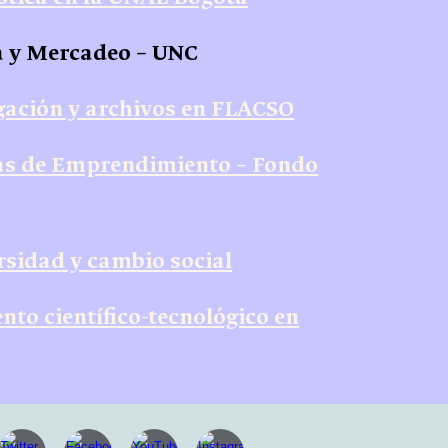
ca y Mercadeo – UNC
igación y archivos en FLACSO
ras de Emprendimiento – Fondo
ersidad y cambio social
nto científico-tecnológico en