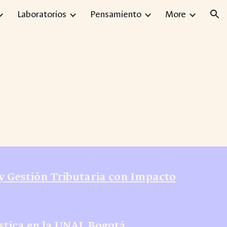
Laboratorios
Pensamiento
More
ion
 y Gestión Tributaria con Impacto
ística en la UNAL Bogotá