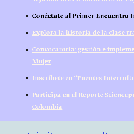
Conéctate al Primer Encuentro I
Explora la historia de la clase 
Convocatoria: gestión e implem
Mujer
Inscríbete en “Puentes Intercult
Participa en el Reporte Sciencep
Colombia