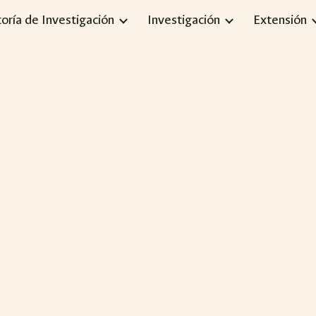
toría de Investigación
Investigación
Extensión
ip to main content
Skip to navigat