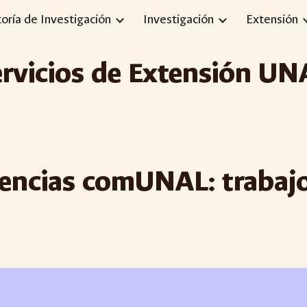
toría de Investigación
Investigación
Extensión
ip to main content
Skip to navigat
ervicios de Extensión UN
riencias comUNAL: traba