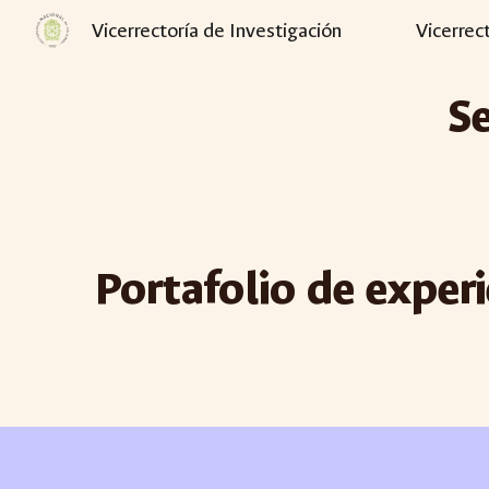
Vicerrectoría de Investigación
Vicerrec
Sk
S
Portafolio de expe