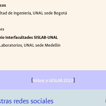
icos
ultad de Ingeniería, UNAL sede Bogotá
les
orio Interfacultades SISLAB-UNAL
e Laboratorios, UNAL sede Medellín
[
]
Volver a GESLAB 2023
tras redes sociales