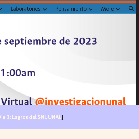
Laboratorios
Pensamiento
More
ion
ía 3: Logros del SNL UNAL
]