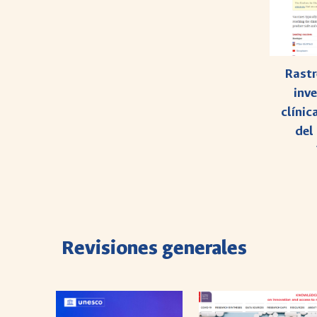
Rastr
inv
clínic
del
Re
visiones generales