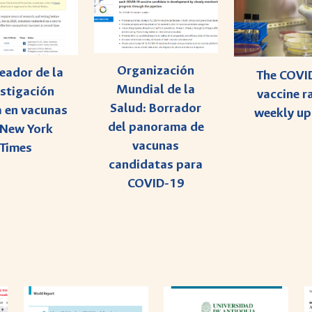
Organización
eador de la
The COVI
Mundial de la
estigación
vaccine r
Salud: Borrador
a en vacunas
weekly u
del panorama de
 New York
vacunas
Times
candidatas para
COVID-19