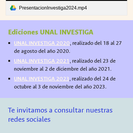
PresentacionInvestiga2024.mp4
Ediciones UNAL INVESTIGA
UNAL INVESTIGA 2020
, r
eali
zado
del 18 al
27
de
agosto
del año 2020
.
UNAL INVESTIGA 202
1
, r
ealizado del
23 de
noviembre
al 2 de
diciembre
del año 202
1
.
UNAL INVESTIGA 202
3
, r
ealizado del
24 de
octubre
al
3
de
noviembre
del año 202
3
.
Te invitamos a consultar nuestras
redes sociales