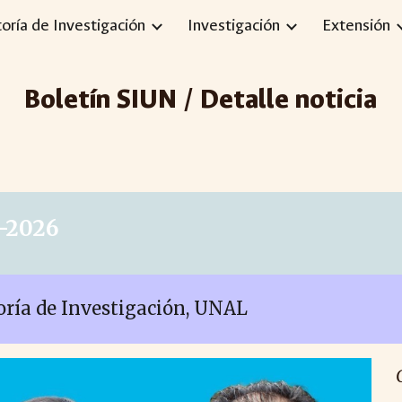
toría de Investigación
Investigación
Extensión
ip to main content
Skip to navigat
Boletín SIUN / Detalle noticia
5-2026
toría de Investigación, UNAL