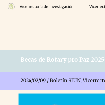
Vicerrectoría de Investigación
Vicerrec
Sk
Becas de Rotary pro Paz 202
2024/02/09 / Boletín SIUN, Vicerrec