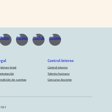
egal
Control Interno
égimen legal
Control interno
ontratación
Talento humano
endición de cuentas
Concurso docente
AB101