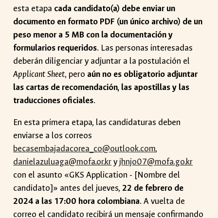
esta etapa
cada candidato(a) debe enviar un
documento en formato PDF (un único archivo) de un
peso menor a 5 MB con la documentación y
formularios requeridos
. Las personas interesadas
deberán diligenciar y adjuntar a la postulación el
Applicant Sheet
, pero
aún no es obligatorio adjuntar
las cartas de recomendación, las apostillas y las
traducciones oficiales
.
En esta primera etapa, las candidaturas deben
enviarse a los correos
becasembajadacorea_co@outlook.com
,
danielazuluaga@mofa.or.kr
y
jhnjo07@mofa.go.kr
con el asunto «GKS Application - [Nombre del
candidato]» antes del jueves,
22 de febrero de
2024 a las 17:00 hora colombiana
. A vuelta de
correo el candidato recibirá un mensaje confirmando