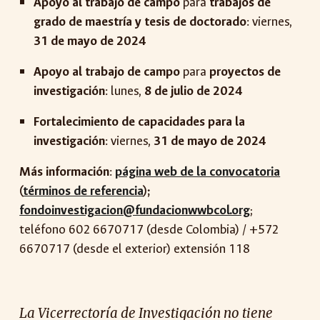
Apoyo al trabajo de campo
para
trabajos de
grado de maestría y tesis de doctorado
: viernes,
31 de mayo de 2024
Apoyo al trabajo de campo
para
proyectos de
investigación
:
lunes
,
8
de
juli
o de 2024
Fortalecimiento de capacidades para la
investigación
: viernes,
31 de mayo de 2024
Más información
:
página web de la convocatoria
(
términos de referencia
);
fondoinvestigacion@fundacionwwbcol.org
;
teléfono 602 6670717 (desde Colombia) / +572
6670717 (desde el exterior)
extensión 118
La Vicerrectoría de Investigación no tiene