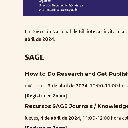
La Dirección Nacional de Bibliotecas invita a l
abril
de 2024
.
SAGE
How to Do Research and Get Publish
miércoles
,
3
de
abril
de 2024
, 10:00-11:00 hor
[
Registro en
Zoom
]
Recursos SAGE Journals / Knowledg
jueves
,
4
de abril de 2024
, 1
1
:00-1
2
:00 hora c