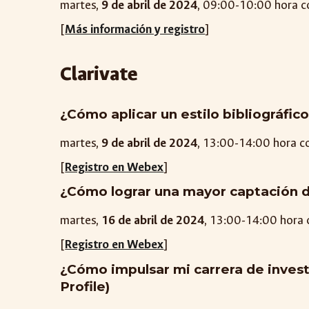
martes
,
9
de
abril
de 2024
, 0
9
:00-1
0
:00 hora 
[
Más información y registro
]
Clarivate
¿Cómo aplicar un estilo bibliográfic
martes,
9 de abril
de 2024
, 1
3
:00-1
4
:00 hora c
[
Registro en Webex
]
¿Cómo lograr una mayor captación de 
martes,
1
6
de
abril
de 2024
, 1
3
:00-1
4
:00 hora
[
Registro en Webex
]
¿Cómo impulsar mi carrera de inves
Profile)