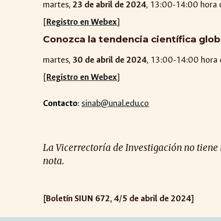
martes,
2
3
de
abril
de 2024
, 1
3
:00-1
4
:00 hora
[
Registro en Webex
]
Conozca la tendencia científica globa
martes,
30
de abril de 2024
, 13:00-14:00 hora
[
Registro en Webex
]
Contacto
:
sinab@unal.edu.co
La Vicerrectoría de Investigación no tiene
nota.
[Boletín SIUN 6
72
,
4
/
5
de
abril
de 2024]