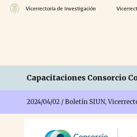
Vicerrectoría de Investigación
Vicerrec
Sk
Capacitaciones Consorcio Co
2024/0
4
/0
2
/ Boletín SIUN, Vicerrec