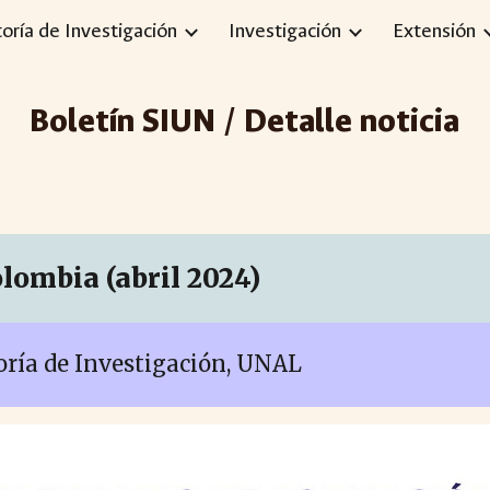
toría de Investigación
Investigación
Extensión
ip to main content
Skip to navigat
Boletín SIUN / Detalle noticia
lombia (
abril
2024)
toría de Investigación, UNAL