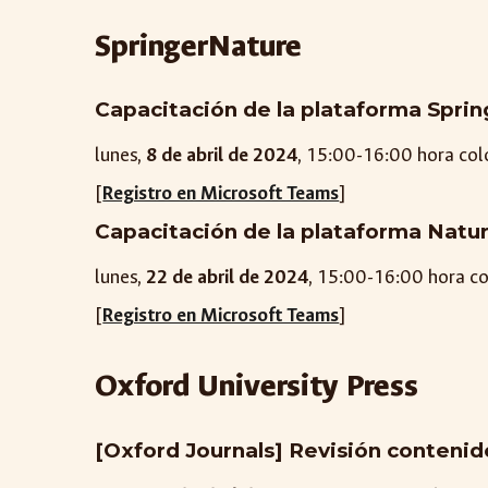
SpringerNature
Capacitación de la plataforma Sprin
lunes,
8 de
abril
de 2024
, 1
5
:00-1
6
:00 hora co
[
Registro en Microsoft Teams
]
Capacitación de la plataforma Natu
lunes,
2
2
de
abril
de 2024
, 1
5
:00-1
6
:00 hora c
[
Registro en Microsoft Teams
]
Oxford University Press
[Oxford Journals] Revisión contenido