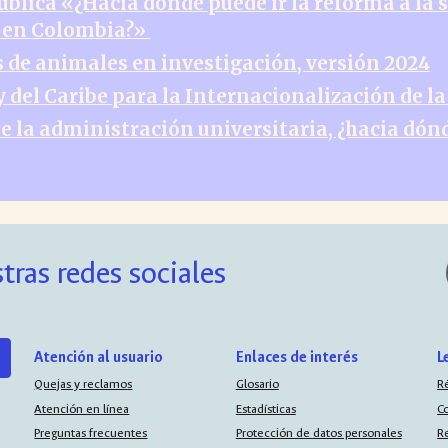
lica «¿Hacia dónde puede ir la reforma a la 
ud en Colombia?»
 de animales en investigación, versión 2024
 del Caribe para la Internacionalización de 
 la administración universitaria, ¿hacia dónd
tras redes sociales
Atención al usuario
Enlaces de interés
L
Quejas y reclamos
Glosario
R
Atención en línea
Estadísticas
C
Preguntas frecuentes
Protección de datos personales
R