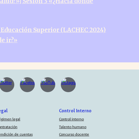
salud?»] Sesión 3 «¿Hacia dónde
la Educación Superior (LACHEC 2024)
e ir?»
egal
Control Interno
égimen legal
Control interno
ontratación
Talento humano
endición de cuentas
Concurso docente