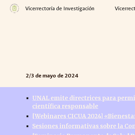
Vicerrectoría de Investigación
Vicerrec
Sk
2/
3
de
mayo
de 2024
UNAL emite directrices para permi
científica responsable
[Webinares CICUA 2024] «Bienestar 
Sesiones informativas sobre la C