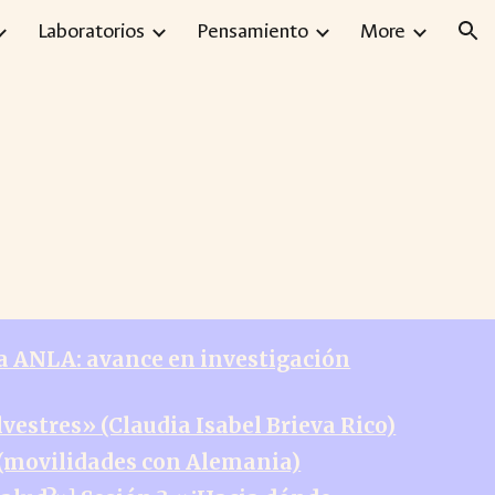
Laboratorios
Pensamiento
More
ion
a ANLA: avance en investigación
vestres» (Claudia Isabel Brieva Rico)
 (movilidades con Alemania)