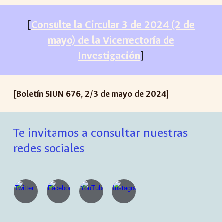
[
Consulte la
Circular 3 de 2024 (2 de
mayo) de la Vicerrectoría de
Investigación
]
[Boletín SIUN 67
6
,
2
/
3
de
mayo
de 2024]
Te invitamos a consultar nuestras
redes sociales