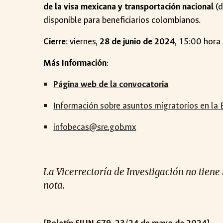
de la visa mexicana y transportación nacional
(d
disponible para beneficiarios colombianos.
Cierre
:
viernes
,
2
8 de ju
n
io de 2024
, 15:00 hora
Más Información
:
Página web de la convocatoria
Información sobre asuntos migratorios en la
infobecas@sre.gob.mx
La Vicerrectoría de Investigación no tiene
nota.