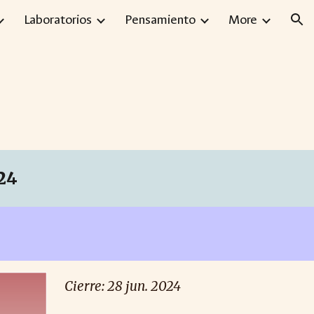
Laboratorios
Pensamiento
More
ion
24
Cierre:
2
8 ju
n
. 2024