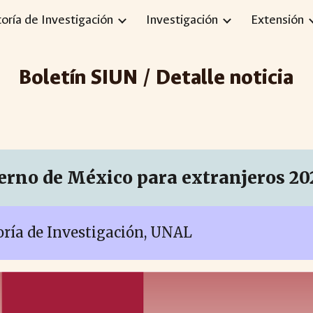
toría de Investigación
Investigación
Extensión
ip to main content
Skip to navigat
Boletín SIUN / Detalle noticia
ierno de México para extranjeros 20
toría de Investigación, UNAL