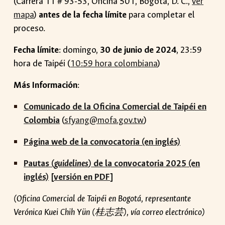
(Carrera 11 # 93-53, Oficina 501, Bogotá, D. C.,
ver
mapa
)
antes de la fecha límite
para completar el
proceso.
Fecha límite
: domingo,
30 de junio de 2024
, 23:59
hora de Taipéi (
10:59 hora colombiana
)
Más Información
:
Comunicado de la Oficina Comercial de Taipéi en
Colombia
(
sfyang@mofa.gov.tw
)
P
ágina web de la convocatoria (en inglés)
Pautas (
guidelines
)
de la convocatoria 202
5
(en
inglés)
[
versión en PDF
]
(Oficina Comercial de Taipéi en Bogotá, representante
Verónica Kuei Chih Yün (桂志芸), vía correo electrónico)