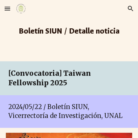
Skip to main content
Skip to navigation
Boletín SIUN / Detalle noticia
[Convocatoria]
Taiwan
Fellowship 2025
2024/0
5
/
22
/ Boletín SIUN,
Vicerrectoría de Investigación, UNAL