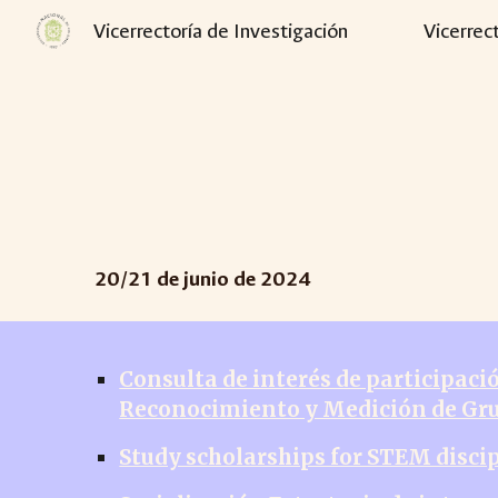
Vicerrectoría de Investigación
Vicerrec
Sk
20
/
21
de junio de 2024
Consulta de interés de participaci
Reconocimiento y Medición de Grup
Study scholarships for STEM disci