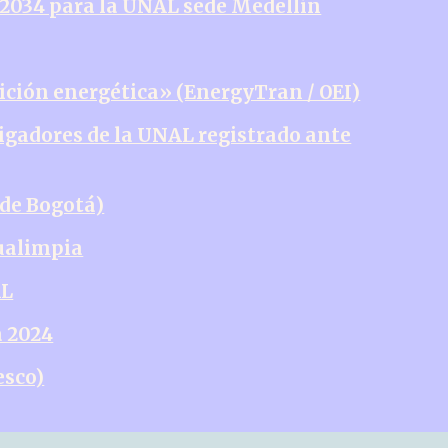
-2034 para la UNAL sede Medellín
ición energética» (EnergyTran / OEI)
tigadores de la UNAL registrado ante
ede Bogotá)
ualimpia
AL
a 2024
esco)