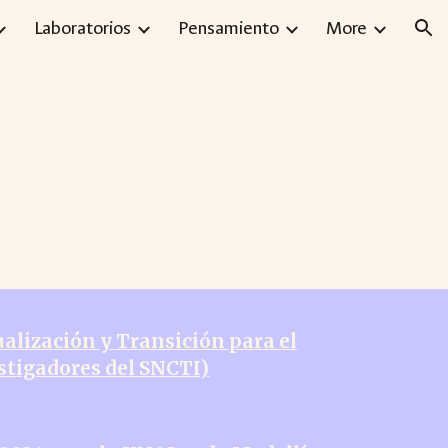
Laboratorios
Pensamiento
More
ion
ualización y Transición para el
stigadores del SNCTI)