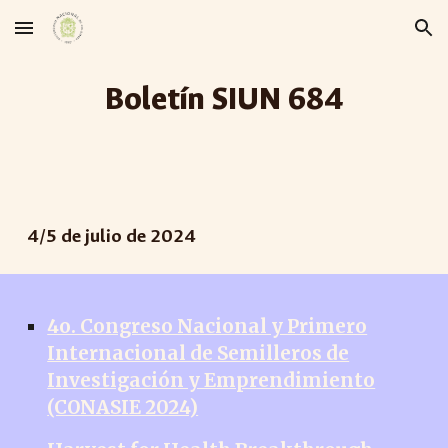
Skip to main content
Skip to navigation
Boletín SIUN 68
4
4
/
5
de ju
l
io de 2024
4o. Congreso Nacional y Primero
Internacional de Semilleros de
Investigación y Emprendimiento
(CONASIE 2024)