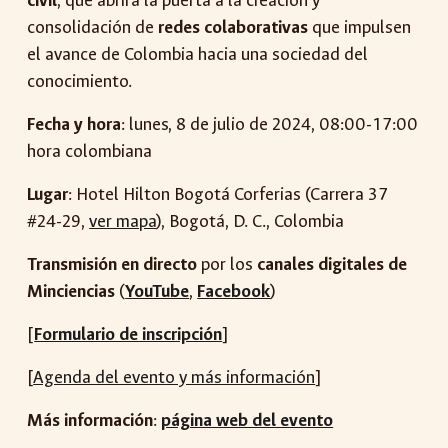
civil
, que abrirá la puerta a la creación y
consolidación de
redes colaborativas
que impulsen
el avance de Colombia hacia una sociedad del
conocimiento.
Fecha y hora
: lunes, 8 de julio de 2024, 08:00-17:00
hora colombiana
Lugar
: Hotel Hilton Bogotá Corferias (Carrera 37
#24-29,
ver mapa
), Bogotá, D. C., Colombia
Transmisión en directo
por los
canales digitales de
Minciencias
(
YouTube
,
Facebook
)
[
Formulario de inscripción
]
[
Agenda del evento y más información
]
Más información
:
página web del evento