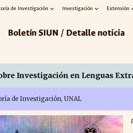
toría de Investigación
Investigación
Extensión
ip to main content
Skip to navigat
Boletín SIUN / Detalle noticia
obre Investigación en Lenguas Extra
toría de Investigación, UNAL