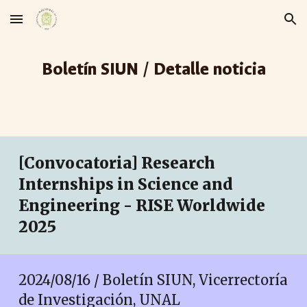
Skip to main content
Skip to navigation
Boletín SIUN / Detalle noticia
[Convocatoria] Research
Internships in Science and
Engineering - RISE Worldwide
2025
2024/0
8
/1
6
/ Boletín SIUN, Vicerrectoría
de Investigación, UNAL