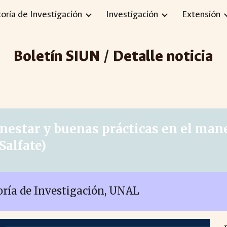
toría de Investigación
Investigación
Extensión
ip to main content
Skip to navigat
Boletín SIUN / Detalle noticia
nestar y buenas prácticas en el man
Salfate
)
toría de Investigación, UNAL