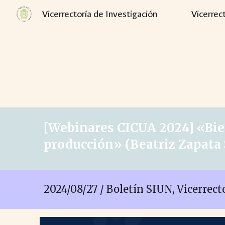
Vicerrectoría de Investigación
Vicerrec
Sk
[Webinares CICUA 2024] «
Bie
producción
» (
Beatriz Zapata 
2024/0
8
/
27
/ Boletín SIUN, Vicerrec