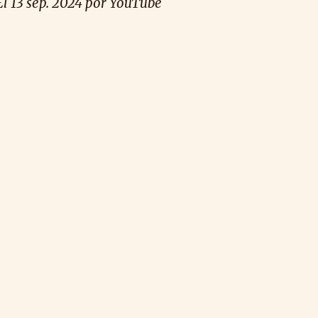
El 1
3
sep
. 2024 por YouTube