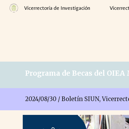
Vicerrectoría de Investigación
Vicerrec
Sk
Programa de Becas del OIEA
2024/08/
30
/ Boletín SIUN, Vicerrec