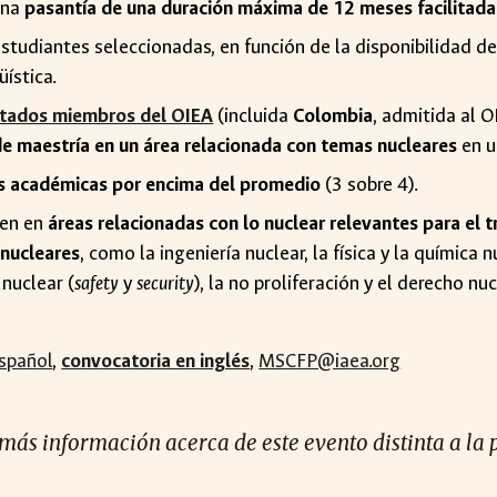
 una
pasantía de una duración máxima de 12 meses facilitada
udiantes seleccionadas, en función de la disponibilidad de f
üística.
tados miembros del OIEA
(incluida
Colombia
, admitida al 
 maestría en un área relacionada con temas nucleares
en 
es académicas por encima del promedio
(3 sobre 4).
ien en
áreas relacionadas con lo nuclear relevantes para el 
 nucleares
, como la ingeniería nuclear, la física y la química 
 nuclear (
safety
y
security
), la no proliferación y el derecho nu
spañol
,
convocatoria en inglés
,
MSCFP@iaea.org
 más información acerca de este evento distinta a la 