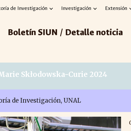
toría de Investigación
Investigación
Extensión
ip to main content
Skip to navigat
Boletín SIUN / Detalle noticia
 Marie Skłodowska-Curie 2024
toría de Investigación, UNAL