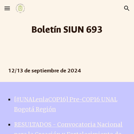
Skip to main content
Skip to navigation
Boletín SIUN 69
3
12
/
13
de septiembre de 2024
[#UNALenlaCOP16] Pre-COP16 UNAL
Bogotá Región
RESULTADOS - Convocatoria Nacional