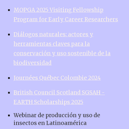
MOPGA 2025 Visiting Fellowship
Program for Early Career Researchers
Diálogos naturales: actores y
herramientas claves para la
conservación y uso sostenible de la
biodiversidad
Journées Québec Colombie 2024
British Council Scotland SGSAH -
EARTH Scholarships 2025
Webinar de producción y uso de
insectos en Latinoamérica