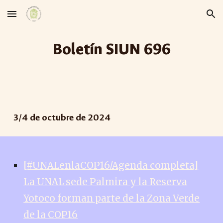
Skip to main content
Skip to navigation
Boletín SIUN 69
6
3
/
4
de
octubre
de 2024
[#UNALenlaCOP16/Agenda completa]
La UNAL sede Palmira y la Reserva
Yotoco forman parte de la Zona Verde
de la COP16