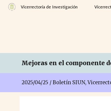
Vicerrectoría de Investigación
Vicerrec
Sk
Mejoras en el componente d
202
5
/
04
/
25
/ Boletín SIUN, Vicerrec