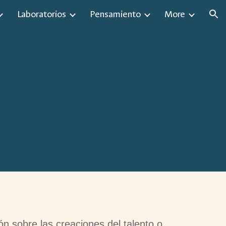
Laboratorios
Pensamiento
More
ion
ón sobre las creaciones del talento o