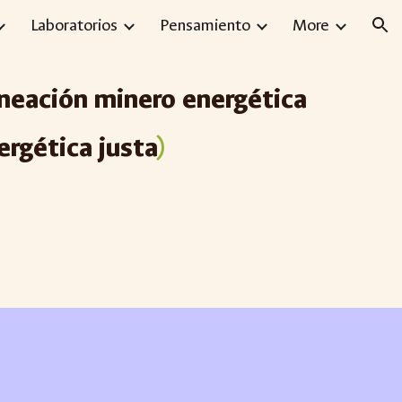
Laboratorios
Pensamiento
More
ion
aneación minero energética
nergética justa
)