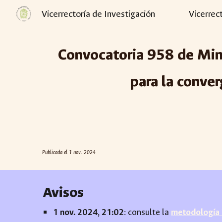
Vicerrectoría de Investigación
Vicerrec
Sk
Convocatoria 95
8
de Minc
para la conver
Publicada el
1 nov
. 2024
Avisos
1 nov. 2024, 21:02
: consulte la
metodología i