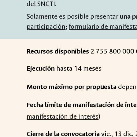
del SNCTI.
Solamente es posible presentar
una p
participación
;
formulario de manifesta
Recursos disponibles
2
755
8
00 000
Ejecución
hasta 1
4
meses
Monto máximo por propuesta
depend
Fecha límite de manifestación de int
manifestación de interés
)
Cierre de la convocatoria
vie
.,
13
dic
.