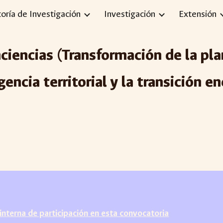
toría de Investigación
Investigación
Extensión
ip to main content
Skip to navigat
iencias (
Transformación de la pl
gencia territorial y la transición e
nterna de participación en esta convocatoria