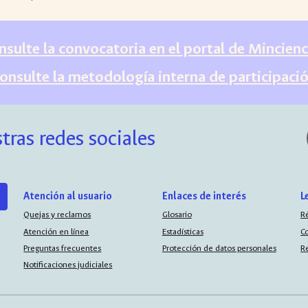
nsulte la convocatoria en el portal de Mincienc
onsulte la metodología interna de participaci
tras redes sociales
Atención al usuario
Enlaces de interés
L
Quejas y reclamos
Glosario
R
Atención en línea
Estadísticas
C
Preguntas frecuentes
Protección de datos personales
R
Notificaciones judiciales