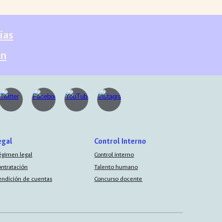
ias
ón
egal
Control Interno
égimen legal
Control interno
ontratación
Talento humano
endición de cuentas
Concurso docente