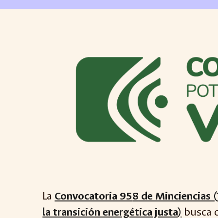
La
Convocatoria 95
8
de Minciencias (
la transición energética justa
)
busca