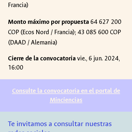
Francia)
Monto máximo por propuesta
6
4
627
2
00
COP (Ecos Nord / Francia); 4
3
085 6
00 COP
(DAAD
/ Alemania)
Cierre de la convocatoria
vie
., 6 jun. 2024,
16:00
Consulte la convocatoria en el portal de
Minciencias
Te invitamos a consultar nuestras