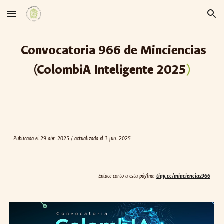
Skip to main content
Skip to navigation
Convocatoria 96
6
de Minciencias
(
ColombiA Inteligente 2025
)
Publicada el
29
abr. 2025 / actualizada el 3 jun. 2025
Enlace corto a esta página:
tiny.cc/minciencias966