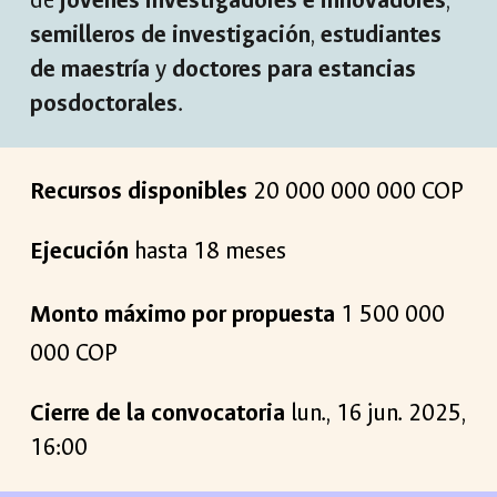
de
jóvenes investigadores e innovadores
,
semilleros de investigación
,
estudiantes
de maestría
y
doctores para estancias
posdoctorales
.
Recursos disponibles
20 000
000
000 COP
Ejecución
hasta
18 meses
Monto máximo por propuesta
1
500 000
0
00 COP
Cierre de la convocatoria
lun
.,
16
jun
. 202
5
,
16:00