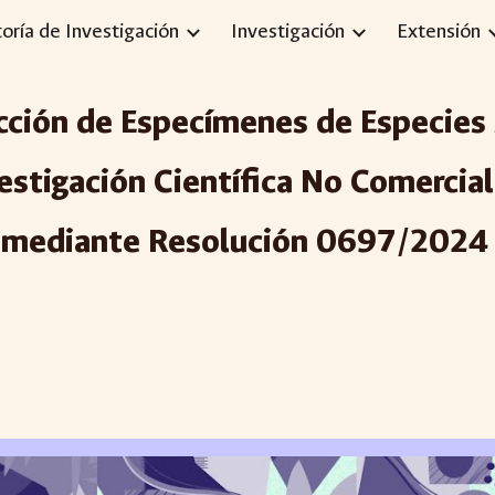
toría de Investigación
Investigación
Extensión
ip to main content
Skip to navigat
ción de Especímenes de Especies S
vestigación Científica No Comerci
mediante Resolución 0
697
/20
2
4