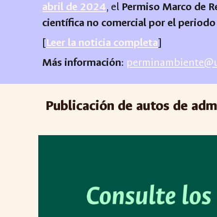
abril de 2024
, el
Permiso Marco de Re
científica no comercial por el peri
[
Leer la noticia completa
]
Más información
:
perminambiente@u
Publicación de autos de admi