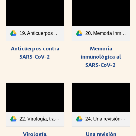
19. Anticuerpos contra SARS-CoV-2.pdf
20. Memoria inmunológica al SARS-CoV-2.pdf
Anticuerpos contra
Memoria
SARS-CoV-2
inmunológica al
SARS-CoV-2
22. Virología, transmisión y patogénesis.pdf
24. Una revisión sistemáica de inmunidad mediada por anticuerpos para coronavirus.pdf
Virología,
Una revisión