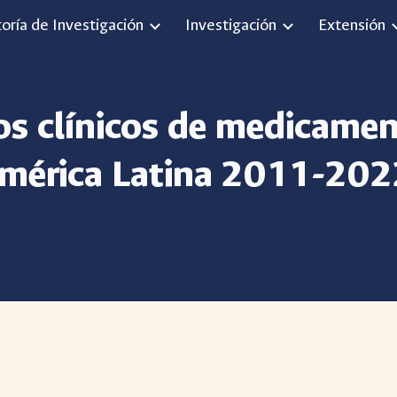
toría de Investigación
Investigación
Extensión
ip to main content
Skip to navigat
os clínicos de medicamen
mérica Latina 2011-20