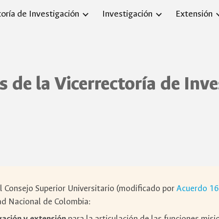
toría de Investigación
Investigación
Extensión
ip to main content
Skip to navigat
 de la Vicerrectoría de Inv
l Consejo Superior Universitario (modificado por
Acuerdo 16
dad Nacional de Colombia:
gación y extensión
para la articulación de las funciones mis