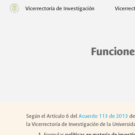
Vicerrectoría de Investigación
Vicerrec
Sk
Funciones
Según el Artículo 6 del
Acuerdo 113 de 2013
de
la Vicerrectoría de Investigación de la Universi
Formular
políticas en materia de investi