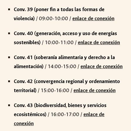
Conv. 3
9
(
poner fin a todas las formas de
violencia
)
/ 0
9
:00-
10
:00 /
enlace de conexión
Conv.
40
(
generación, acceso y uso de energías
sostenibles
)
/
10
:00-
11
:00 /
enlace de conexión
Conv.
41
(
soberanía alimentaria y derecho a la
alimentación
)
/
14
:00-
15
:00 /
enlace de conexión
Conv.
42
(
convergencia regional y ordenamiento
territorial
)
/
15
:00-
16
:00 /
enlace de conexión
Conv.
43
(
biodiversidad, bienes y servicios
ecosistémicos
)
/
16
:00-
17
:00 /
enlace de
conexi
ón